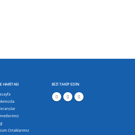
E HARITASI
BIZI TAKIP EDIN
asayfa
kkımızda
feranslar
metlerimiz
og
züm Ortaklarımız